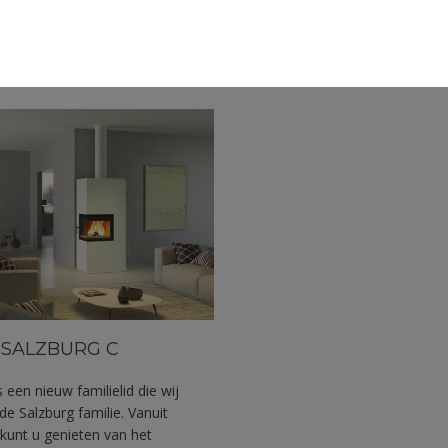
LLECTIE
 SALZBURG C
 een nieuw familielid die wij
de Salzburg familie. Vanuit
kunt u genieten van het