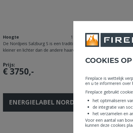
Hoogte
1120 mm
Breedte
De Nordpeis Salzburg S is een traditionele opslag haard uit de Salzbu
kleiner en lichter dan de andere haarden uit de Salzburg serie.
COOKIES OP
Prijs:
€ 3750,-
Fireplace is wettelijk v
en u te informeren over 
Fireplace gebruikt cooki
het optimaliseren va
ENERGIELABEL NORDPEIS SALZBURG S
de integratie van soc
het verzamelen en an
Voor een aantal van bov
kunnen deze cookies plaa