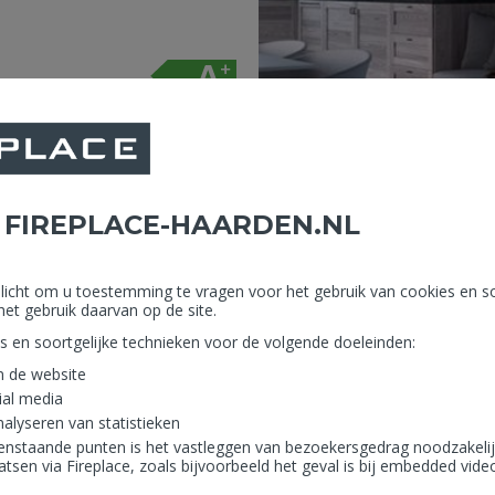
600 mm
rg collectie. De Salzburg S is
 FIREPLACE-HAARDEN.NL
erplicht om u toestemming te vragen voor het gebruik van cookies en so
het gebruik daarvan op de site.
es en soortgelijke technieken voor de volgende doeleinden:
n de website
ial media
alyseren van statistieken
enstaande punten is het vastleggen van bezoekersgedrag noodzakelijk
tsen via Fireplace, zoals bijvoorbeeld het geval is bij embedded vid