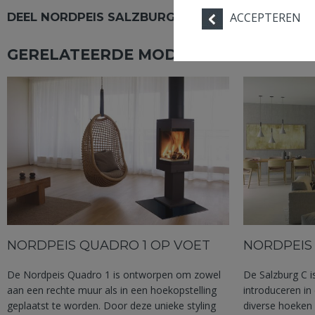
DEEL NORDPEIS SALZBURG S
ACCEPTEREN
GERELATEERDE MODELLEN UIT DE CO
NORDPEIS QUADRO 1 OP VOET
NORDPEIS
De Nordpeis Quadro 1 is ontworpen om zowel
De Salzburg C is
aan een rechte muur als in een hoekopstelling
introduceren in 
geplaatst te worden. Door deze unieke styling
diverse hoeken 