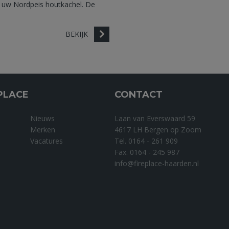
 uw Nordpeis houtkachel. De
BEKIJK
PLACE
CONTACT
Nieuws
Laan van Everswaard 59
Merken
4617 LH Bergen op Zoom
Vacatures
Tel. 0164 - 261 909
Fax. 0164 - 245 987
info@fireplace-haarden.nl