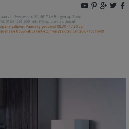
Laan van Everswaard 59, 4617 LH Bergen op Zoom
Tel.
0164 - 261 909
info@fireplace-haarden.nl
Openingstijden: Vandaag geopend 08.30 - 17.30 uur
tijdens de bouwvak vakantie zijn wij gesloten van 26-07 tot 16-08