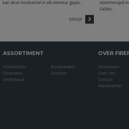
kan deze houtkachel in elk interieur gepla...
vlammenspel in
Salzbu...
BEKIJK
ASSORTIMENT
OVER FIRE
Houtkachels
Rookkanalen
Showroom
Schouwen
Outdoor
Over ons
Onderhoud
Contact
Klantreacties