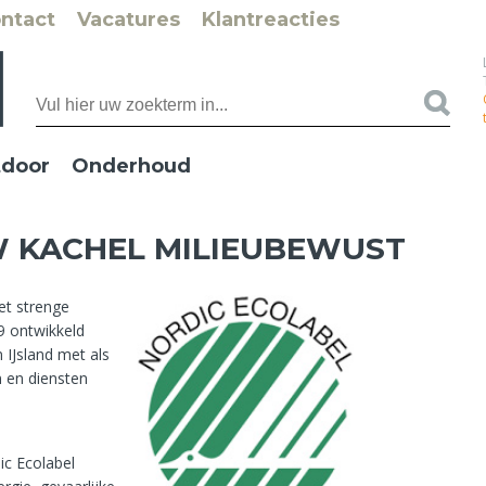
ntact
Vacatures
Klantreacties
door
Onderhoud
W KACHEL MILIEUBEWUST
et strenge
9 ontwikkeld
IJsland met als
 en diensten
ic Ecolabel