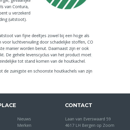
gie, gevaarlijke
els van Contura,
bent u verzekerd
ing (uitstoot).
stoot van fijne deeltjes zowel bij een hoge als
 voor luchtvervuiling door schadelijke stoffen, CO
ste manier worden benut. Daarnaast zijn er ook
kt. De gehele levenscyclus van het product moet
teindelijke tot stand komen van de houtkachel.
ot de zuinigste en schoonste houtkachels van zijn
PLACE
CONTACT
Nieuws
Laan van Everswaard 59
Merken
4617 LH Bergen op Zoom