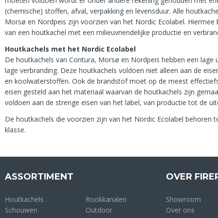
moeten voldoen wordt er onder andere rekening gehouden met ener
(chemische) stoffen, afval, verpakking en levensduur. Alle houtkach
Morsø en Nordpeis zijn voorzien van het Nordic Ecolabel. Hiermee 
van een houtkachel met een milieuvriendelijke productie en verbrand
Houtkachels met het Nordic Ecolabel
De houtkachels van Contura, Morsø en Nordpeis hebben een lage uit
lage verbranding. Deze houtkachels voldoen niet alleen aan de eisen
en koolwaterstoffen. Ook de brandstof moet op de meest effectief
eisen gesteld aan het materiaal waarvan de houtkachels zijn gemaa
voldoen aan de strenge eisen van het label, van productie tot de ui
De houtkachels die voorzien zijn van het Nordic Ecolabel behoren t
klasse.
ASSORTIMENT
OVER FIRE
Houtkachels
Rookkanalen
Showroom
Schouwen
Outdoor
Over ons