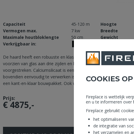
Capaciteit
45-120 m
Hoogte
Vermogen max.
7 kw
Breedte
Maximale houtbloklengte
50 cm
Gewicht
Verkrijgbaar in:
Zwart
De haard heeft een robuuste en klassieke uitstraling met een gietij
voorzien van glas aan drie zijden en hitte bestendige calciumsilicaat
voorgestreken. Calciumsilicaat is een zeer duurzaam materiaal dat
bovendien eenvoudig te verwerken is met standaardgereedschap. C
COOKIES OP
een kant-en-klaar bouwpakket. Ook wordt alles wat nodig is voor 
Fireplace is wettelijk v
Prijs:
€ 4875,-
en u te informeren over 
Fireplace gebruikt cooki
het optimaliseren va
de integratie van soc
het verzamelen en an