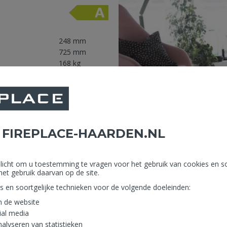
248 mm
725 mm
168 kg
zeren deur, waarvan dit model is
platen die reeds zijn
 bestand is tegen 1000°C en
ontura COSI wordt geleverd als
 FIREPLACE-HAARDEN.NL
de montage meegeleverd.
erplicht om u toestemming te vragen voor het gebruik van cookies en so
het gebruik daarvan op de site.
es en soortgelijke technieken voor de volgende doeleinden:
n de website
ial media
alyseren van statistieken