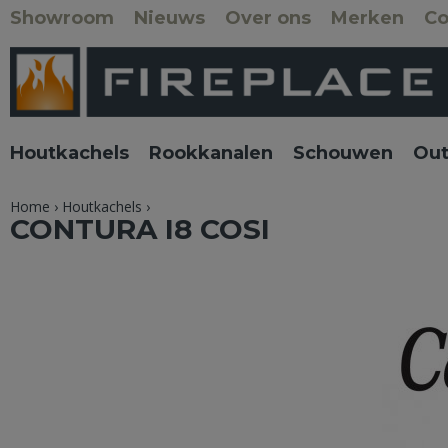
Showroom
Nieuws
Over ons
Merken
Co
Houtkachels
Rookkanalen
Schouwen
Out
Home
›
Houtkachels
›
CONTURA I8 COSI