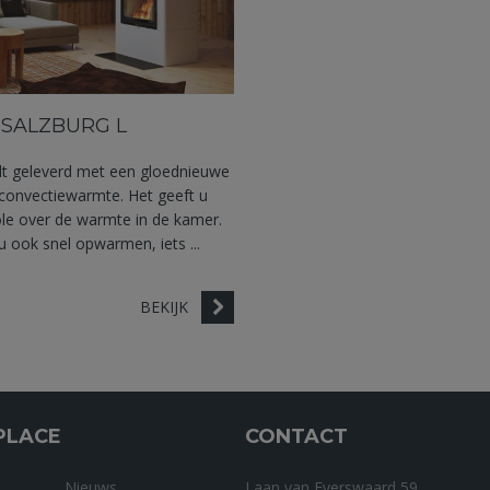
 SALZBURG L
dt geleverd met een gloednieuwe
convectiewarmte. Het geeft u
ole over de warmte in de kamer.
 ook snel opwarmen, iets ...
BEKIJK
PLACE
CONTACT
Nieuws
Laan van Everswaard 59