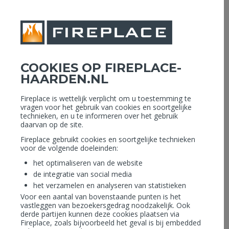
MENU
Openingstijden: Vandaag geopend 09.00 - 16.00 uur
COOKIES OP FIREPLACE-
tijdens de bouwvak vakantie zijn wij gesloten van 26-07 tot 16-08
HAARDEN.NL
Assortiment Collectie
Home
›
Fireplace is wettelijk verplicht om u toestemming te
OUTDOOR
vragen voor het gebruik van cookies en soortgelijke
technieken, en u te informeren over het gebruik
daarvan op de site.
Fireplace gebruikt cookies en soortgelijke technieken
voor de volgende doeleinden:
het optimaliseren van de website
de integratie van social media
het verzamelen en analyseren van statistieken
Voor een aantal van bovenstaande punten is het
vastleggen van bezoekersgedrag noodzakelijk. Ook
derde partijen kunnen deze cookies plaatsen via
Fireplace, zoals bijvoorbeeld het geval is bij embedded