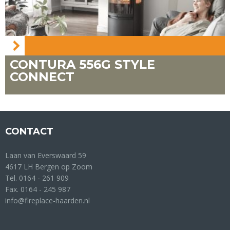
CONTURA 556G STYLE
CONNECT
CONTACT
Laan van Everswaard 59
4617 LH Bergen op Zoom
Tel. 0164 - 261 909
Fax. 0164 - 245 987
info@fireplace-haarden.nl