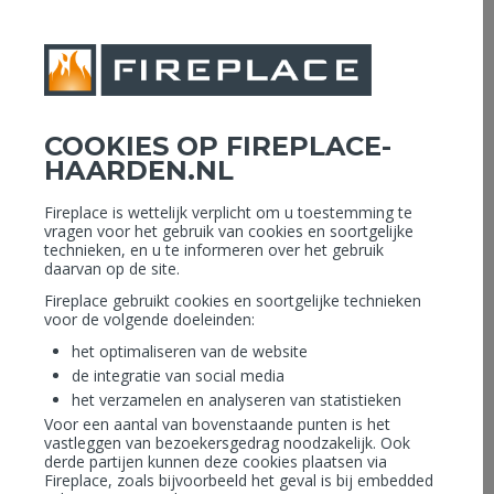
MENU
Openingstijden: Vandaag geopend 08.30 - 17.30 uur
COOKIES OP FIREPLACE-
tijdens de bouwvak vakantie zijn wij gesloten van 26-07 tot 16-08
HAARDEN.NL
Assortiment Collectie
Home
›
Merken
›
Fireplace is wettelijk verplicht om u toestemming te
METALOTERM
vragen voor het gebruik van cookies en soortgelijke
technieken, en u te informeren over het gebruik
daarvan op de site.
Fireplace gebruikt cookies en soortgelijke technieken
voor de volgende doeleinden:
het optimaliseren van de website
de integratie van social media
het verzamelen en analyseren van statistieken
Voor een aantal van bovenstaande punten is het
vastleggen van bezoekersgedrag noodzakelijk. Ook
derde partijen kunnen deze cookies plaatsen via
Fireplace, zoals bijvoorbeeld het geval is bij embedded