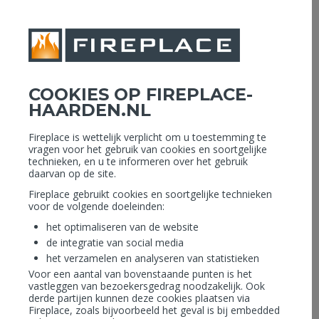
MENU
Openingstijden: Vandaag geopend 08.30 - 17.30 uur
COOKIES OP FIREPLACE-
tijdens de bouwvak vakantie zijn wij gesloten van 26-07 tot 16-08
HAARDEN.NL
Assortiment Collectie
Home
›
Houtkachels
›
Fireplace is wettelijk verplicht om u toestemming te
CONTURA 51/ 51L
vragen voor het gebruik van cookies en soortgelijke
technieken, en u te informeren over het gebruik
daarvan op de site.
Fireplace gebruikt cookies en soortgelijke technieken
voor de volgende doeleinden:
het optimaliseren van de website
de integratie van social media
het verzamelen en analyseren van statistieken
Voor een aantal van bovenstaande punten is het
vastleggen van bezoekersgedrag noodzakelijk. Ook
derde partijen kunnen deze cookies plaatsen via
Fireplace, zoals bijvoorbeeld het geval is bij embedded