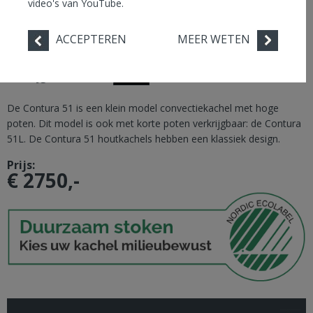
video's van YouTube.
ACCEPTEREN
MEER WETEN
Hoogte
825 mm
Vermogen max.
5 kw
Breedte
495 mm
Gewicht
120 kg
Verkrijgbaar in:
Zwart
De Contura 51 is een klein model convectiekachel met hoge
poten. Dit model is ook met korte poten verkrijgbaar: de Contura
51L. De Contura 51 houtkachels hebben een klassiek design.
Prijs:
€ 2750,-